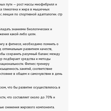
ных пути — рост массы миофибрилл и
са гликогена и жира в мышечных
с лекция по спортивной адапталогии. стр
бладать знаниями биологических и
ижения какой-либо цели.
нгу в фитнесе, необходимо помнить о
д оптимальным развитием качеств,
тобы сохранить разумный баланс между
нер подбирает средства и методы
рациональности. Фитнес-тренеру
сыщенность занятий, соответствие
остояние в общем и самочувствии в день
зом, что бы развитие осуществлялось в
ти, что составляет около до 70% и
лью снижения жирового компонента.