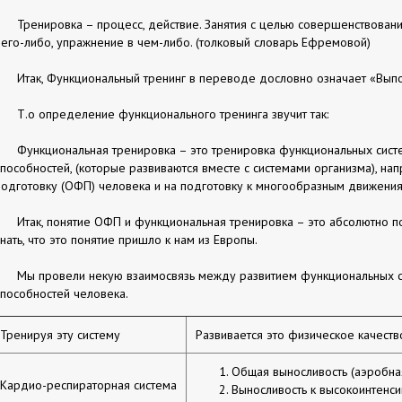
Тренировка – процесс, действие. Занятия с целью совершенствовани
чего-либо, упражнение в чем-либо. (толковый словарь Ефремовой)
Итак, Функциональный тренинг в переводе дословно означает «Вы
Т.о определение функционального тренинга звучит так:
Функциональная тренировка – это тренировка функциональных систе
способностей, (которые развиваются вместе с системами организма), н
подготовку (ОФП) человека и на подготовку к многообразным движения
Итак, понятие ОФП и функциональная тренировка – это абсолютно 
знать, что это понятие пришло к нам из Европы.
Мы провели некую взаимосвязь между развитием функциональных с
способностей человека.
Тренируя эту систему
Развивается это физическое качеств
Общая выносливость (аэробна
Кардио-респираторная система
Выносливость к высокоинтенси