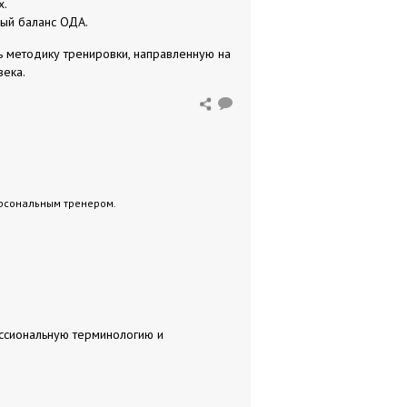
х.
ный баланс ОДА.
ь методику тренировки, направленную на
века.
ерсональным тренером.
ессиональную терминологию и