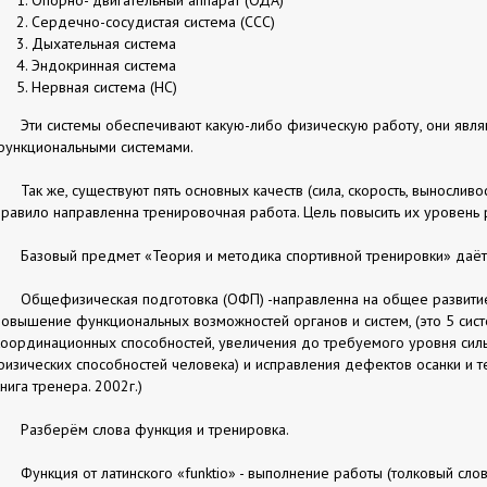
Сердечно-сосудистая система (ССС)
Дыхательная система
Эндокринная система
Нервная система (НС)
Эти системы обеспечивают какую-либо физическую работу, они явл
функциональными системами.
Так же, существуют пять основных качеств (сила, скорость, выносливост
правило направленна тренировочная работа. Цель повысить их уровень 
Базовый предмет «Теория и методика спортивной тренировки» даёт
Общефизическая подготовка (ОФП) -направленна на общее развитие
повышение функциональных возможностей органов и систем, (это 5 сис
координационных способностей, увеличения до требуемого уровня силы,
физических способностей человека) и исправления дефектов осанки и те
книга тренера. 2002г.)
Разберём слова функция и тренировка.
Функция от латинского «funktio» - выполнение работы (толковый сло