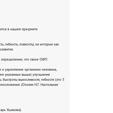
яются в нашем предмете
ь, гибкость, ловкость), на которые как
развития.
 определение, что такое ОФП.
 и укрепление организма человека,
тем указанных выше) улучшение
 быстроты выносливости, гибкости (это 5
лосложения. (Озолин Н.Г. Настольная
варь Ушакова).