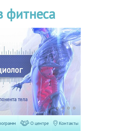
в фитнеса
рограмм
О центре
Контакты