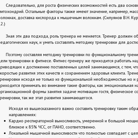
Следовательно, для роста физических возможностей есть два основ
митохондрий. Остальные факторы также имеют значение, например, мас
волокнах, доставка кислорода к мышечным волокнам. (Силуянов В.Н. Кур
2.)
Зная эти два подхода, роль тренера не меняется. Тренер должен о
педагогических наук, и уметь составлять методику тренировки для дост
Поэтому составляя методику тренировки по функциональному трени
цели тренировки в фитнесе. Фитнес-тренеру же приходится работать на
приводящих к достижению поставленных целей занимающимся, с тем, ч
скоростью развития этих качеств и сохранением здоровья клиента. Тре
тренировки исходя не только из функциональной необходимостью но и 
приходится принимать во внимание такие факторы, как эмоциональная на
организационной формы занятия задаче мотивации гостя, физическое с
тренировки, так же этап развития занимающегося.
Исходя из вышесказанного важно составить тренировку таким обра
направлениях:
Кардио респираторной выносливость, умеренной и большой мощнос
близкое к 85% ЧСС, от ПАНО, соответственно.
Локальной мышечной выносливости что полностью совпадает с це