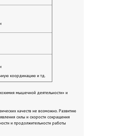
и
и
чную координацию и тд.
Биохимия мышечной деятельности» и
зических качеств не возможно. Развитию
явления силы и скорости сокращения
ности и продолжительности работы