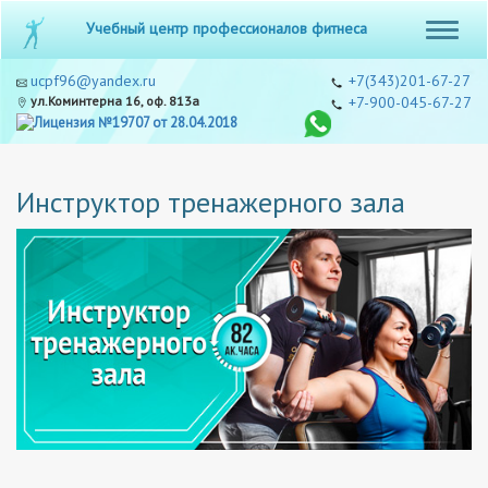
Учебный центр профессионалов фитнеса
ucpf96@yandex.ru
+7(343)201-67-27
ул.Коминтерна 16, оф. 813а
+7-900-045-67-27
Инструктор тренажерного зала