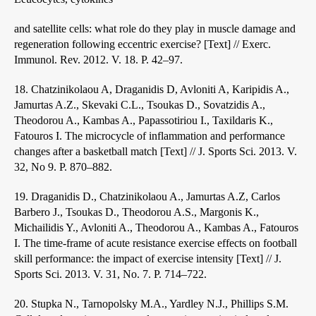
and satellite cells: what role do they play in muscle damage and
regeneration following eccentric exercise? [Text] // Exerc.
Immunol. Rev. 2012. V. 18. P. 42–97.
18. Chatzinikolaou A, Draganidis D, Avloniti A, Karipidis A.,
Jamurtas A.Z., Skevaki C.L., Tsoukas D., Sovatzidis A.,
Theodorou A., Kambas A., Papassotiriou I., Taxildaris K.,
Fatouros I. The microcycle of inflammation and performance
changes after a basketball match [Text] // J. Sports Sci. 2013. V.
32, No 9. P. 870–882.
19. Draganidis D., Chatzinikolaou A., Jamurtas A.Z, Carlos
Barbero J., Tsoukas D., Theodorou A.S., Margonis K.,
Michailidis Y., Avloniti A., Theodorou A., Kambas A., Fatouros
I. The time-frame of acute resistance exercise effects on football
skill performance: the impact of exercise intensity [Text] // J.
Sports Sci. 2013. V. 31, No. 7. P. 714–722.
20. Stupka N., Tarnopolsky M.A., Yardley N.J., Phillips S.M.