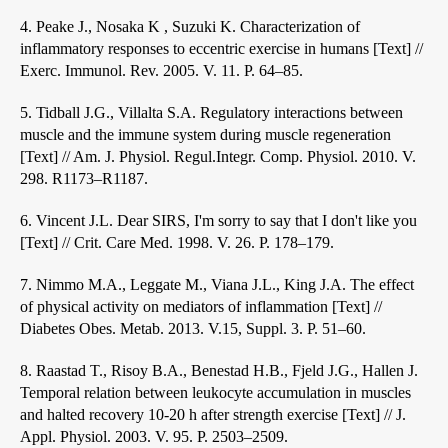
4. Peake J., Nosaka K , Suzuki K. Characterization of
inflammatory responses to eccentric exercise in humans [Text] //
Exerc. Immunol. Rev. 2005. V. 11. P. 64–85.
5. Tidball J.G., Villalta S.A. Regulatory interactions between
muscle and the immune system during muscle regeneration
[Text] // Am. J. Physiol. Regul.Integr. Comp. Physiol. 2010. V.
298. R1173–R1187.
6. Vincent J.L. Dear SIRS, I'm sorry to say that I don't like you
[Text] // Crit. Care Med. 1998. V. 26. P. 178–179.
7. Nimmo M.A., Leggate M., Viana J.L., King J.A. The effect
of physical activity on mediators of inflammation [Text] //
Diabetes Obes. Metab. 2013. V.15, Suppl. 3. P. 51–60.
8. Raastad T., Risoy B.A., Benestad H.B., Fjeld J.G., Hallen J.
Temporal relation between leukocyte accumulation in muscles
and halted recovery 10-20 h after strength exercise [Text] // J.
Appl. Physiol. 2003. V. 95. P. 2503–2509.