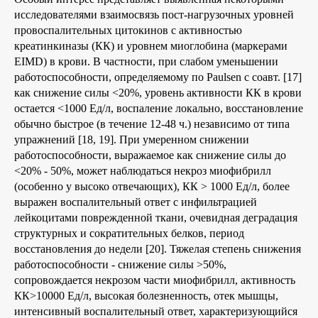
исследователями взаимосвязь пост-нагрузочных уровней
провоспалительных цитокинов с активностью
креатинкиназы (КК) и уровнем миоглобина (маркерами
EIMD) в крови. В частности, при слабом уменьшении
работоспособности, определяемому по Paulsen с соавт. [17]
как снижение силы <20%, уровень активности КК в крови
остается <1000 Ед/л, воспаление локально, восстановление
обычно быстрое (в течение 12-48 ч.) независимо от типа
упражнений [18, 19]. При умеренном снижении
работоспособности, выражаемое как снижение силы до
<20% - 50%, может наблюдаться некроз миофибрилл
(особенно у высоко отвечающих), КК > 1000 Ед/л, более
выражен воспалительный ответ с инфильтрацией
лейкоцитами поврежденной ткани, очевидная деградация
структурных и сократительных
белков, период
восстановления до недели [20]. Тяжелая степень снижения
работоспособности - снижение силы >50%,
сопровождается некрозом части миофибрилл, активность
КК>10000 Ед/л, высокая болезненность, отек мышцы,
интенсивный воспалительный ответ, характеризующийся