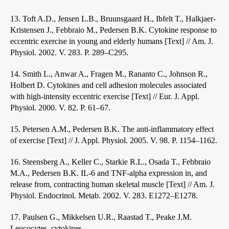
13. Toft A.D., Jensen L.B., Bruunsgaard H., Ibfelt T., Halkjaer-
Kristensen J., Febbraio M., Pedersen B.K. Cytokine response to
eccentric exercise in young and elderly humans [Text] // Am. J.
Physiol. 2002. V. 283. P. 289–C295.
14. Smith L., Anwar A., Fragen M., Rananto C., Johnson R.,
Holbert D. Cytokines and cell adhesion molecules associated
with high-intensity eccentric exercise [Text] // Eur. J. Appl.
Physiol. 2000. V. 82. P. 61–67.
15. Petersen A.M., Pedersen B.K. The anti-inflammatory effect
of exercise [Text] // J. Appl. Physiol. 2005. V. 98. P. 1154–1162.
16. Steensberg A., Keller C., Starkie R.L., Osada T., Febbraio
M.A., Pedersen B.K. IL-6 and TNF-alpha expression in, and
release from, contracting human skeletal muscle [Text] // Am. J.
Physiol. Endocrinol. Metab. 2002. V. 283. E1272–E1278.
17. Paulsen G., Mikkelsen U.R., Raastad T., Peake J.M.
Leucocytes, cytokines