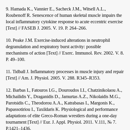
9. Hamada K., Vannier E., Sacheck J.M., Witsell A.L.,
Roubenoff R. Senescence of human skeletal muscle impairs the
local inflammatory cytokine response to acute eccentric exercise
[Text] // FASEB J. 2005. V. 19. P. 264–266.
10. Peake J.M. Exercise-induced alterations in neutrophil
degranulation and respiratory burst activity: possible
mechanisms of action [Text] // Exerc. Immunol. Rev. 2002. V. 8.
P. 49–100.
11. Tidball J. Inflammatory processes in muscle injury and repair
[Text] // Am. J. Physiol. 2005. V. 288. R345–R353.
12. Barbas I., Fatouros I.G., Douroudos I.I., Chatzinikolaou A.,
Michailidis Y., Draganidis D., Jamurtas A.Z., Nikolaidis M.G.,
Parotsidis C., Theodorou A.A., Katrabasas I., Margonis K.,
Papassotiriou I., Taxildaris K. Physiological and performance
adaptations of elite Greco-Roman wrestlers during a one-day
tournament [Text] // Eur. J. Appl. Physiol. 2011. V.111, № 7.
P.1421–1436.