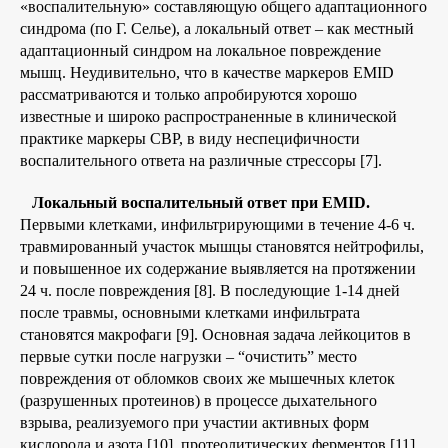
«воспалительную» составляющую общего адаптационного
синдрома (по Г. Селье), а локальный ответ – как местный
адаптационный синдром на локальное повреждение
мышц. Неудивительно, что в качестве маркеров EMID
рассматриваются и только апробируются хорошо
известные и широко распространенные в клинической
практике маркеры СВР, в виду неспецифичности
воспалительного ответа на различные стрессоры [7].
Локальный воспалительный ответ при EMID.
Первыми клетками, инфильтрирующими в течение 4-6 ч.
травмированный участок мышцы становятся нейтрофилы,
и повышенное их содержание выявляется на протяжении
24 ч. после повреждения [8]. В последующие 1-14 дней
после травмы, основными клетками инфильтрата
становятся макрофаги [9]. Основная задача лейкоцитов в
первые сутки после нагрузки – “очистить” место
повреждения от обломков своих же мышечных клеток
(разрушенных протеинов) в процессе дыхательного
взрыва, реализуемого при участии активных форм
кислорода и азота [10], протеолитических ферментов [11],