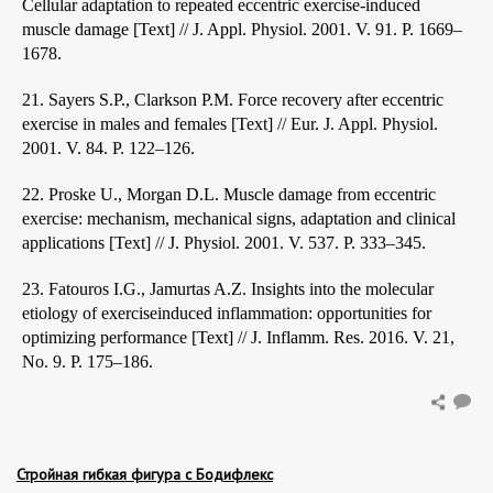
Cellular adaptation to repeated eccentric exercise-induced
muscle damage [Text] // J. Appl. Physiol. 2001. V. 91. P. 1669–
1678.
21. Sayers S.P., Clarkson P.M. Force recovery after eccentric
exercise in males and females [Text] // Eur. J. Appl. Physiol.
2001. V. 84. P. 122–126.
22. Proske U., Morgan D.L. Muscle damage from eccentric
exercise: mechanism, mechanical signs, adaptation and clinical
applications [Text] // J. Physiol. 2001. V. 537. P. 333–345.
23. Fatouros I.G., Jamurtas A.Z. Insights into the molecular
etiology of exerciseinduced inflammation: opportunities for
optimizing performance [Text] // J. Inflamm. Res. 2016. V. 21,
No. 9. P. 175–186.
Стройная гибкая фигура с Бодифлекс