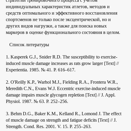
стратегии тренировочного процесса с учетом
индивидуальных характеристик атлетов, методов и
средств оптимального и эффективного восстановления
спортсменов не только после эксцентрической, но и
других видов нагрузки, а также для поиска новых
маркеров в оценке функционального состояния в целом.
Список литературы
1. Kasperek G.J., Snider R.D. The susceptibility to exercise-
induced muscle damage increases as rats grow larger [Text] //
Experientia. 1985. № 41. P. 616–617.
2. O'Reilly K.P., Warhol M.J., Fielding R.A., Frontera W.R.,
Meredith C.N., Evans W.J. Eccentric exercise-induced muscle
damage impairs muscle glycogen repletion [Text] // J. Appl.
Physiol. 1987. № 63. P. 252–256.
3. Behm D.G., Baker K.M., Kelland R., Lomond J. The effect
of muscle damage on strength and fatigue deficits [Text] // J.
Strength. Cond. Res. 2001. V. 15. P. 255–263.