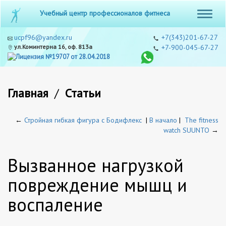
Учебный центр профессионалов фитнеса
ucpf96@yandex.ru
+7(343)201-67-27
ул.Коминтерна 16, оф. 813а
+7-900-045-67-27
Главная
/
Статьи
←
Стройная гибкая фигура с Бодифлекс
|
В начало
|
The fitness
watch SUUNTO
→
Вызванное нагрузкой
повреждение мышц и
воспаление