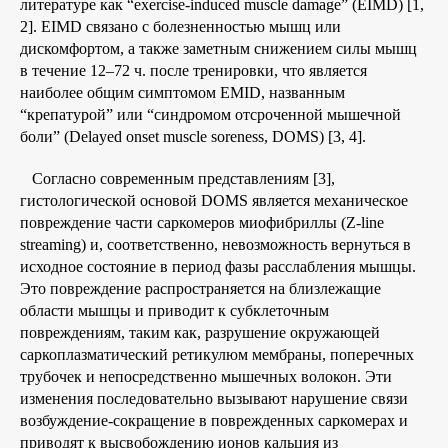
литературе как “exercise-induced muscle damage” (EIMD) [1,
2]. EIMD связано с болезненностью мышц или
дискомфортом, а также заметным снижением силы мышц
в течение 12–72 ч. после тренировки, что является
наиболее общим симптомом EMID, названным
“крепатурой” или “синдромом отсроченной мышечной
боли” (Delayed onset muscle soreness, DOMS) [3, 4].
Согласно современным представлениям [3],
гистологической основой DOMS является механическое
повреждение части саркомеров миофибриллы (Z-line
streaming) и, соответственно, невозможность вернуться в
исходное состояние в период фазы расслабления мышцы.
Это повреждение распространяется на близлежащие
области мышцы и приводит к субклеточным
повреждениям, таким как, разрушение окружающей
саркоплазматический ретикулюм мембраны, поперечных
трубочек и непосредственно мышечных волокон. Эти
изменения последовательно вызывают нарушение связи
возбуждение-сокращение в поврежденных саркомерах и
приводят к высвобождению ионов кальция из