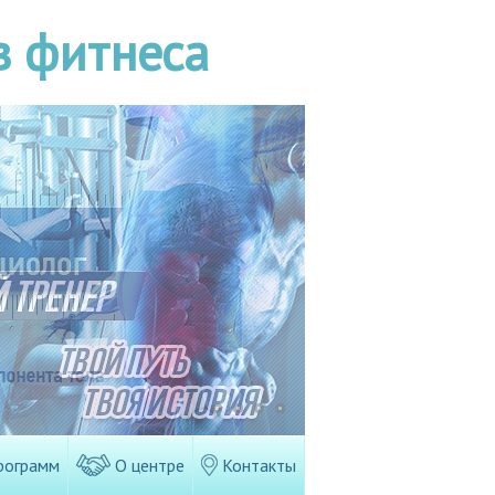
в фитнеса
рограмм
О центре
Контакты