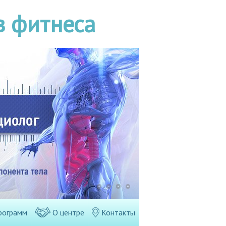
в фитнеса
рограмм
О центре
Контакты