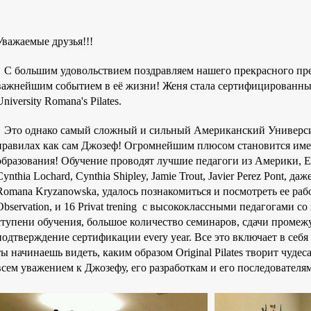
Уважаемые друзья!!!
С большим удовольствием поздравляем нашего прекрасного пре
важнейшим событием в её жизни! Женя стала сертифицированн
University Romana's Pilates.
Это однако самый сложный и сильный Американский Университ
правилах как сам Джозеф! Огромнейшим плюсом становится име
образования! Обучение проводят лучшие педагоги из Америки, Е
Cynthia Lochard, Cynthia Shipley, Jamie Trout, Javier Perez Pont, да
Romana Kryzanowska, удалось познакомиться и посмотреть ее работ
Observation, и 16 Privat trening с высококлассными педагогами с
ступени обучения, большое количество семинаров, сдачи промеж
подтверждение сертификации every year. Все это включает в себя
ты начинаешь видеть, каким образом Original Pilates творит чудеса
всем уважением к Джозефу, его разработкам и его последователя